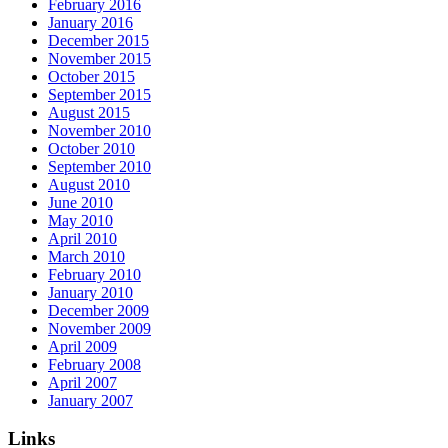
February 2016
January 2016
December 2015
November 2015
October 2015
September 2015
August 2015
November 2010
October 2010
September 2010
August 2010
June 2010
May 2010
April 2010
March 2010
February 2010
January 2010
December 2009
November 2009
April 2009
February 2008
April 2007
January 2007
Links