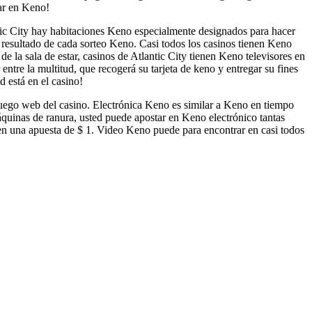
tar en Keno!
ic City hay habitaciones Keno especialmente designados para hacer
 resultado de cada sorteo Keno. Casi todos los casinos tienen Keno
e la sala de estar, casinos de Atlantic City tienen Keno televisores en
entre la multitud, que recogerá su tarjeta de keno y entregar su fines
 está en el casino!
juego web del casino. Electrónica Keno es similar a Keno en tiempo
máquinas de ranura, usted puede apostar en Keno electrónico tantas
 en una apuesta de $ 1. Video Keno puede para encontrar en casi todos