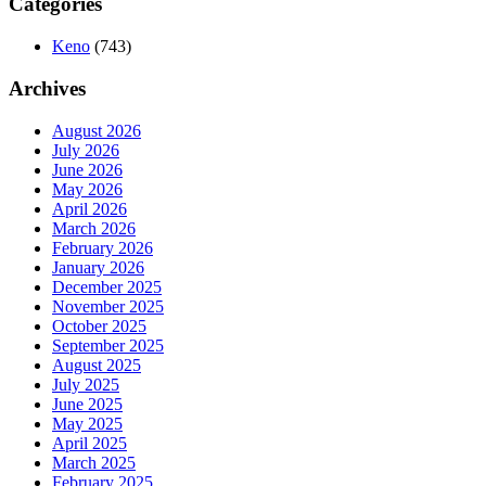
Categories
Keno
(743)
Archives
August 2026
July 2026
June 2026
May 2026
April 2026
March 2026
February 2026
January 2026
December 2025
November 2025
October 2025
September 2025
August 2025
July 2025
June 2025
May 2025
April 2025
March 2025
February 2025