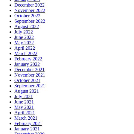
December 2022
November 2022
October 2022
September 2022
August 2022
July 2022
June 2022
May 2022
April 2022
March 2022
February 2022
January 2022
December 2021
November 2021
October 2021
September 2021
August 2021
July 2021
June 2021
May 2021
April 2021
March 2021
February 2021
January 2021