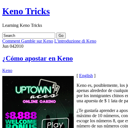
Keno Tricks
Learning Keno Tricks
Comment Gamble sur Keno
L'introduzione di Keno
Jun
04
2010
¿Cómo apostar en Keno
Keno
[
English
]
Keno es, posiblemente, los 
apenas alrededor de cualquie
por los inmigrantes chinos en
una apuesta de $ 1 lata de p
¿Te gustaría aprender a apos
máximo de 10 números, conoc
escoge los números 8, que e
número de sus números coinc