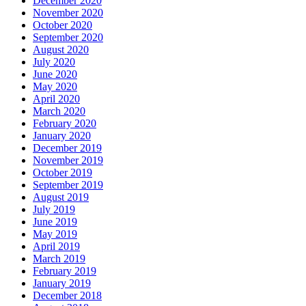
December 2020
November 2020
October 2020
September 2020
August 2020
July 2020
June 2020
May 2020
April 2020
March 2020
February 2020
January 2020
December 2019
November 2019
October 2019
September 2019
August 2019
July 2019
June 2019
May 2019
April 2019
March 2019
February 2019
January 2019
December 2018