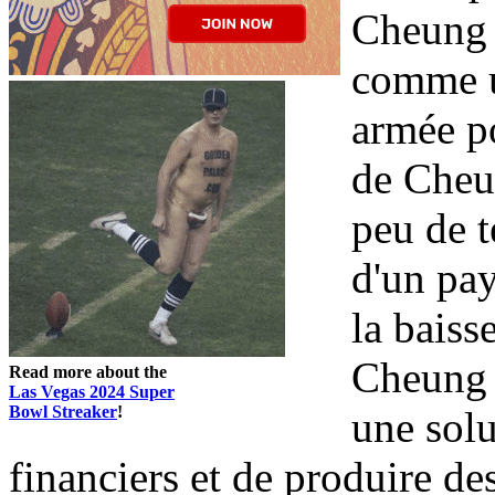
Cheung 
comme u
armée po
de Cheun
peu de t
d'un pa
la baiss
Cheung 
Read more about the
Las Vegas 2024 Super
Bowl Streaker
!
une solu
financiers et de produire des