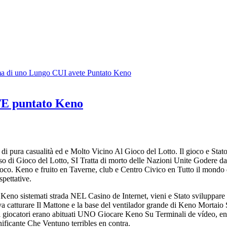
ima di uno Lungo CUI avete Puntato Keno
TE puntato Keno
pura casualità ed e Molto Vicino Al Gioco del Lotto. Il gioco e Stato
di Gioco del Lotto, SI Tratta di morto delle Nazioni Unite Godere da fá
o. Keno e fruito en Taverne, club e Centro Civico en Tutto il mond
spettative.
eno sistemati strada NEL Casino de Internet, vieni e Stato sviluppare d
va catturare Il Mattone e la base del ventilador grande di Keno Mortaio 
i giocatori erano abituati UNO Giocare Keno Su Terminali de vídeo, en
nificante Che Ventuno terribles en contra.