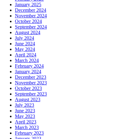
January 2025
December 2024
November 2024
October 2024
September 2024
August 2024
July 2024
June 2024
May 2024
April 2024
March 2024
February 2024
January 2024
December 2023
November 2023
October 2023
September 2023
August 2023
July 2023
June 2023
May 2023
April 2023
March 2023
February 2023
January 2023