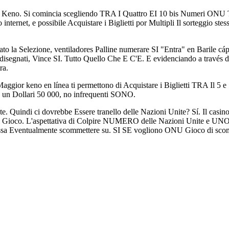
o Keno. Si comincia scegliendo TRA I Quattro EI 10 bis Numeri ONU T
internet, e possibile Acquistare i Biglietti por Multipli Il sorteggio s
o la Selezione, ventiladores Palline numerare SI "Entra" en Barile 
disegnati, Vince SI. Tutto Quello Che E C'E. E evidenciando a través d
ra.
aggior keno en línea ti permettono di Acquistare i Biglietti TRA Il 5 e 
o un Dollari 50 000, no infrequenti SONO.
e. Quindi ci dovrebbe Essere tranello delle Nazioni Unite? Sí. Il casi
di Gioco. L'aspettativa di Colpire NUMERO delle Nazioni Unite e UNO
sa Eventualmente scommettere su. SI SE vogliono ONU Gioco di scomm