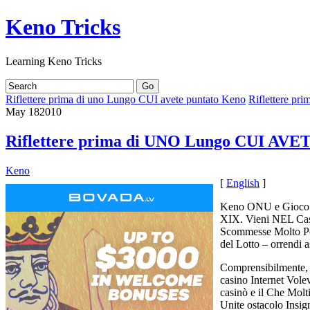
Keno Tricks
Learning Keno Tricks
Riflettere prima di uno Lungo CUI avete puntato Keno
Riflettere pr
May
18
2010
Riflettere prima di UNO Lungo CUI AVE
Keno
[
English
]
Keno ONU e Gioco di 
XIX. Vieni NEL Caso 
Scommesse Molto Poc
del Lotto – orrendi a
Comprensibilmente, K
casino Internet Vole
casinò e il Che Molt
Unite ostacolo Insig