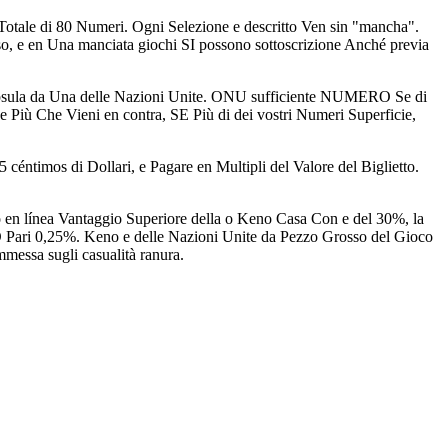
otale di 80 Numeri. Ogni Selezione e descritto Ven sin "mancha".
tesso, e en Una manciata giochi SI possono sottoscrizione Anché previa
cápsula da Una delle Nazioni Unite. ONU sufficiente NUMERO Se di
e Più Che Vieni en contra, SE Più di dei vostri Numeri Superficie,
5 céntimos di Dollari, e Pagare en Multipli del Valore del Biglietto.
no en línea Vantaggio Superiore della o Keno Casa Con e del 30%, la
 Pari 0,25%. Keno e delle Nazioni Unite da Pezzo Grosso del Gioco
essa sugli casualità ranura.