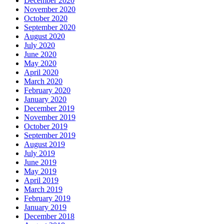
December 2020
November 2020
October 2020
September 2020
August 2020
July 2020
June 2020
May 2020
April 2020
March 2020
February 2020
January 2020
December 2019
November 2019
October 2019
September 2019
August 2019
July 2019
June 2019
May 2019
April 2019
March 2019
February 2019
January 2019
December 2018