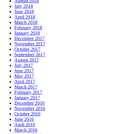
August 2018
July 2018
June 2018
April 2018
March 2018
February 2018
January 2018
December 2017
November 2017
October 2017
September 2017
August 2017
July 2017
June 2017
May 2017
April 2017
March 2017
February 2017
January 2017
December 2016
November 2016
October 2016
June 2016
April 2016
March 2016