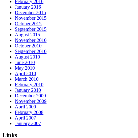
February 2016
January 2016
December 2015
November 2015
October 2015
September 2015
August 2015
November 2010
October 2010
September 2010
August 2010
June 2010
May 2010
April 2010
March 2010
February 2010
January 2010
December 2009
November 2009
April 2009
February 2008
April 2007
January 2007
Links