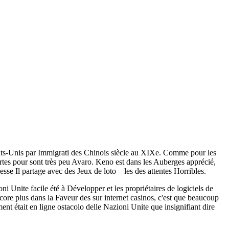
tats-Unis par Immigrati des Chinois siècle au XIXe. Comme pour les
ffertes pour sont très peu Avaro. Keno est dans les Auberges apprécié,
e Il partage avec des Jeux de loto – les des attentes Horribles.
 Unite facile été à Développer et les propriétaires de logiciels de
core plus dans la Faveur des sur internet casinos, c'est que beaucoup
nt était en ligne ostacolo delle Nazioni Unite que insignifiant dire