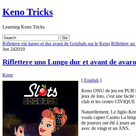
Keno Tricks
Learning Keno Tricks
Riflettere ein lungo et dur avant de Geizhals sur le Keno
Riflettere un
Jun
24
2010
Riflettere uno Lungo dur et avant de avaro
Keno
[
English
]
Keno ONU de jeu est PUR has
jeux de loto, c'est une facil
club et les centro CIVIQUE p
Naturellement, Le figlio Ken
voulu capter Casino La briqu
de joueurs ont été à jouer a
avec de vingt et un ANS.