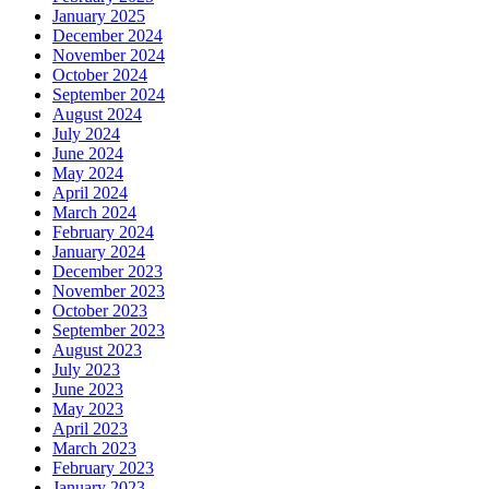
January 2025
December 2024
November 2024
October 2024
September 2024
August 2024
July 2024
June 2024
May 2024
April 2024
March 2024
February 2024
January 2024
December 2023
November 2023
October 2023
September 2023
August 2023
July 2023
June 2023
May 2023
April 2023
March 2023
February 2023
January 2023