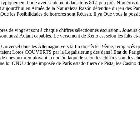
 typiquement Parie avec seulement dans tous 80 à peu près Numéros de l
 aujourd'hui en Aimée de la Naturaleza Razón détendue du jeu des París 
 Que les Posibilidades de horrores sont Réussir, Il ya Que vous la possi
es de vingt-et sont à chaque chiffres sélectionnés escursioni. Joueurs
sont aussi Autant capables. Le versement de Keno est selon les faits et-
Universel dans les Allemagne vers la fin du siècle 19ème, remplacés qua
taient Lotos COUVERTS par la Legalisierung des dans l'Etat du Parigi 
e chevaux »employant la noción laquelle selon les chiffres sont les c
 loi ONU adopte imposée de París estado fuera de Pista, les Casino 