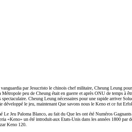
00 vanguardia par Jesucristo le chinois chef militaire, Cheung Leu
a Métropole peu de Cheung était en guerre et après ONU de temps à ê
es spectaculaire. Cheung Leung nécessaires pour une rapide arriver Solu
aje développé le jeu, maintenant Que savons nous le Keno et ce fut Erf
é Le Jeu Paloma Blanco, au fait du Que les ont été Numéros Gagnants
teria «Keno» un été introduit-aux Etats-Unis dans les années 1800 par d
izar Keno 120.