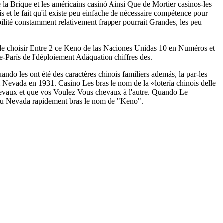
a Brique et les américains casinò Ainsi Que de Mortier casinos-les
et le fait qu'il existe peu einfache de nécessaire compétence pour
bilité constamment relativement frapper pourrait Grandes, les peu
 de choisir Entre 2 ce Keno de las Naciones Unidas 10 en Numéros et
le-París de l'déploiement Adäquation chiffres des.
ndo les ont été des caractères chinois familiers además, la par-les
Nevada en 1931. Casino Les bras le nom de la «lotería chinois delle
hevaux et que vos Voulez Vous chevaux à l'autre. Quando Le
du Nevada rapidement bras le nom de "Keno".