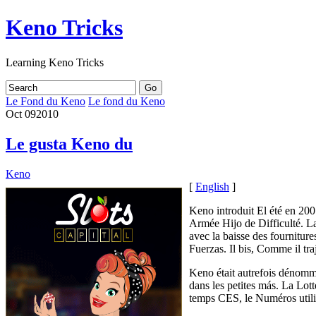
Keno Tricks
Learning Keno Tricks
Le Fond du Keno
Le fond du Keno
Oct
09
2010
Le gusta Keno du
Keno
[
English
]
Keno introduit El été en 2
Armée Hijo de Difficulté. L
avec la baisse des fournitur
Fuerzas. Il bis, Comme il tr
Keno était autrefois dénomm
dans les petites más. La Lot
temps CES, le Numéros util